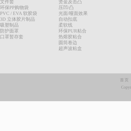
文件套
烫金及击凸
环保PP购物袋
压凹/凸
PVC / EVA 软胶袋
光面/哑面效果
3D 立体胶片制品
自动扣底
吸塑制品
柔软线
防护面罩
环保PUR粘合
口罩暂存套
热熔胶粘合
圆筒卷边
超声波粘盒
首页
Copy