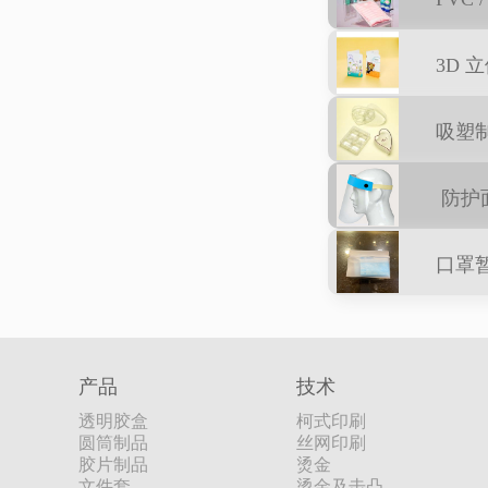
3D 
吸塑
防护
口罩
产品
技术
透明胶盒
柯式印刷
圆筒制品
丝网印刷
胶片制品
烫金
文件套
烫金及击凸