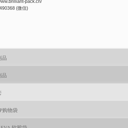
w.brilliant-pack.cn/
490368 (
微信
)
制品
制品
套
P购物袋
/ EVA 软胶袋