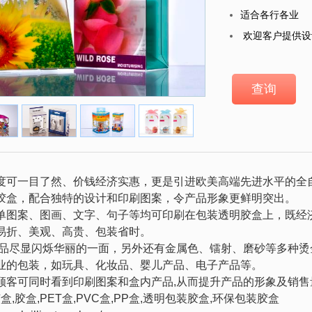
适合各行各业
欢迎客户提供设
查询
度可一目了然、价钱经济实惠，更是引进欧美高端先进水平的全
胶盒，配合独特的设计和印刷图案，令产品形象更鲜明突出。
单图案、图画、文字、句子等均可印刷在包装透明胶盒上，既经
易折、美观、高贵、包装省时。
产品尽显闪烁华丽的一面，另外还有金属色、镭射、磨砂等多种烫
业的包装，如玩具、化妆品、婴儿产品、电子产品等。
顾客可同时看到印刷图案和盒内产品,从而提升产品的形象及销售
胶盒
,
胶盒
,PET
盒
,PVC
盒
,PP
盒
,
透明包装胶盒
,
环保包装胶盒