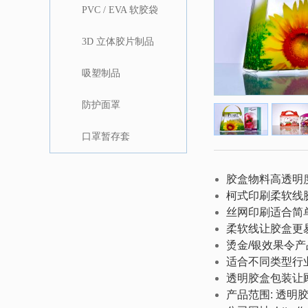
PVC / EVA 软胶袋
3D 立体胶片制品
吸塑制品
防护面罩
口罩暂存套
胶盒物料高透明
柯式印刷柔软线
丝网印刷适合简
柔软线让胶盒更
烫金/银效果令
适合不同类型行
透明胶盒包装让
产品范围
:
透明