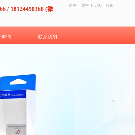
简中
丨
繁中
丨
ENG
|
报价
66 / 18124490368 (微
查询
联系我们