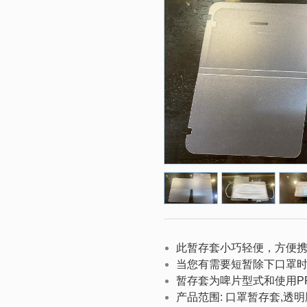
此暂存套小巧轻便，方便
当您有需要短暂除下口罩
暂存套为啤片型式和使用P
产品范围
:
口罩暂存套,
透明