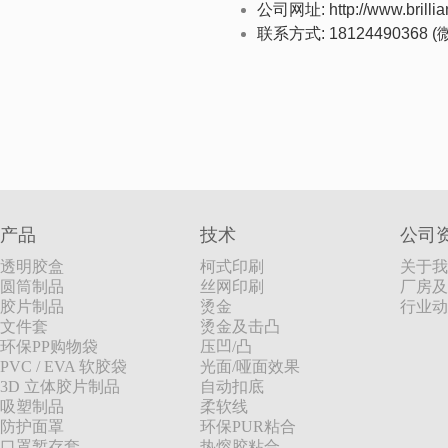
公司网址
: http://www.brilli
联系方式
: 18124490368 (
产品
技术
公司
透明胶盒
柯式印刷
关于我
圆筒制品
丝网印刷
厂房及
胶片制品
烫金
行业动
文件套
烫金及击凸
环保PP购物袋
压凹/凸
PVC / EVA 软胶袋
光面/哑面效果
3D 立体胶片制品
自动扣底
吸塑制品
柔软线
防护面罩
环保PUR粘合
口罩暂存套
热熔胶粘合